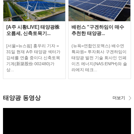
[A주 시황LIVE] 태양광株
배런스 "구겐하임이 매수
오름세, 신축토목기...
추천한 태양광...
[서울=뉴스핌] 홍우리 기자 =
(뉴욕=연합인포맥스) 배수연
31일 현재 A주 태양광 섹터가
특파원= 투자회사 구겐하임이
강세를 연출 중이다.신축토목
태양광 발전 기술 회사인 인페
기계(新築股份·002480)가
이즈 에너지(NAS:ENPH)와 솔
상...
라에지 테크...
태양광 동영상
더보기