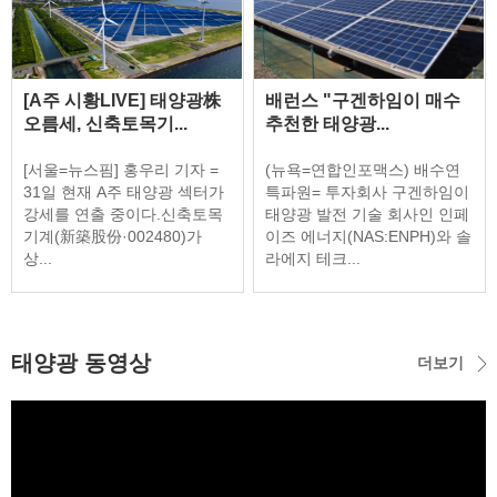
[A주 시황LIVE] 태양광株
배런스 "구겐하임이 매수
오름세, 신축토목기...
추천한 태양광...
[서울=뉴스핌] 홍우리 기자 =
(뉴욕=연합인포맥스) 배수연
31일 현재 A주 태양광 섹터가
특파원= 투자회사 구겐하임이
강세를 연출 중이다.신축토목
태양광 발전 기술 회사인 인페
기계(新築股份·002480)가
이즈 에너지(NAS:ENPH)와 솔
상...
라에지 테크...
태양광 동영상
더보기