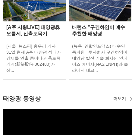
[A주 시황LIVE] 태양광株
배런스 "구겐하임이 매수
오름세, 신축토목기...
추천한 태양광...
[서울=뉴스핌] 홍우리 기자 =
(뉴욕=연합인포맥스) 배수연
31일 현재 A주 태양광 섹터가
특파원= 투자회사 구겐하임이
강세를 연출 중이다.신축토목
태양광 발전 기술 회사인 인페
기계(新築股份·002480)가
이즈 에너지(NAS:ENPH)와 솔
상...
라에지 테크...
태양광 동영상
더보기